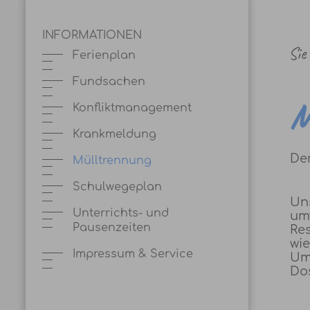
INFORMATIONEN
Sie
Ferienplan
Fundsachen
M
Konfliktmanagement
Krankmeldung
Der
Mülltrennung
Schulwegeplan
Uns
Unterrichts- und
um
Pausenzeiten
Res
wi
Impressum & Service
Um
Do