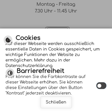
Montag - Freitag
7.30 Uhr - 11.45 Uhr
Cookies
Auf dieser Webseite werden ausschließlich
essentielle Daten in Cookies gespeichert, um
Optimiert für
wichtige Funktionen der Website zu
mobile Endgeräte
ermöglichen. Mehr dazu in der
Datenschutzerklärung
Barrierefreiheit
Hier können Sie die Farbkontraste auf
dieser Webseite erhöhen. Sie können
diese Einstellungen über den Button
Inhalt |
Impressum |
Datenschutzerklärung
"Kontrast" jederzeit deaktivieren.
Schließen
Zum Seitenanfang