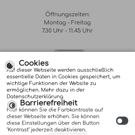
Öffnungszeiten:
Montag - Freitag
7.30 Uhr - 11.45 Uhr
Cookies
Auf dieser Webseite werden ausschließlich
essentielle Daten in Cookies gespeichert, um
Optimiert für
wichtige Funktionen der Website zu
mobile Endgeräte
ermöglichen. Mehr dazu in der
Datenschutzerklärung
Barrierefreiheit
Hier können Sie die Farbkontraste auf
dieser Webseite erhöhen. Sie können
diese Einstellungen über den Button
Inhalt |
Impressum |
Datenschutzerklärung
"Kontrast" jederzeit deaktivieren.